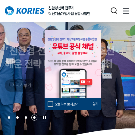
친환경선박 전주기
혁신기술개발사업 통합사업단
「친환경 선박을 통한 K-조선·
해운 전략 마련 세미나」 개최
자세히보기
닫기
오늘하루 보지않기